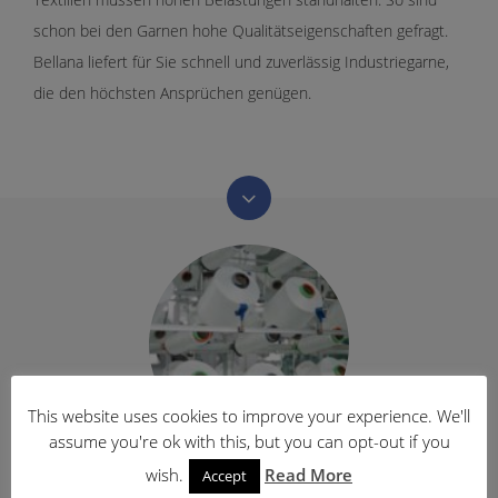
schon bei den Garnen hohe Qualitätseigenschaften gefragt.
Bellana liefert für Sie schnell und zuverlässig Industriegarne,
Allgemeine
die den höchsten Ansprüchen genügen.
Geschäftsbedingungen
Datenschutzerklärung
Haftungsausschluss
Startseite
Impressum
Unternehmen
Garn
This website uses cookies to improve your experience. We'll
Filamentgarn
assume you're ok with this, but you can opt-out if you
Anwendungsbereiche
Filamentgarn
wish.
Read More
Accept