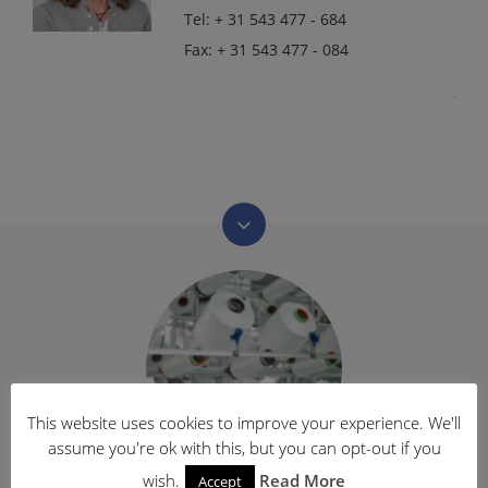
Tel: + 31 543 477 - 684
Fax: + 31 543 477 - 084
Allgemeine
Geschäftsbedingungen
Datenschutzerklärung
Haftungsausschluss
Startseite
Impressum
This website uses cookies to improve your experience. We'll
Unternehmen
assume you're ok with this, but you can opt-out if you
Filamentgarn
wish.
Read More
Accept