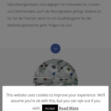
Naturfasergarnbasis sind dagegen für Unterwäsche, Socken
und Oberhemden, auch als Mischgewebe gefragt. Bellana ist
für Sie der Partner, wenn es um Qualitätsgarne für die
Allgemeine
Bekleidungsbranche geht. Fragen Sie uns!
Geschäftsbedingungen
Datenschutzerklärung
Haftungsausschluss
Startseite
Impressum
Unternehmen
Garn
This website uses cookies to improve your experience. We'll
Filamentgarn
assume you're ok with this, but you can opt-out if you
Anwendungsbereiche
Filamentgarn
wish.
Read More
Accept